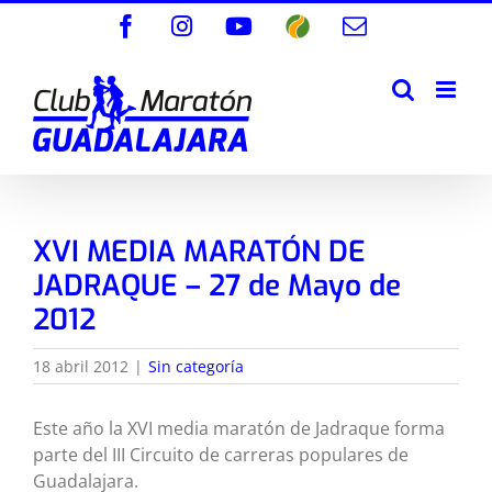
Saltar
Facebook
Instagram
YouTube
Wikiloc
Correo
al
electrónico
contenido
XVI MEDIA MARATÓN DE
JADRAQUE – 27 de Mayo de
2012
18 abril 2012
|
Sin categoría
Este año la XVI media maratón de Jadraque forma
parte del III Circuito de carreras populares de
Guadalajara.