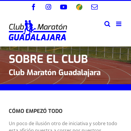
Saltar
Facebook
Instagram
YouTube
Wikiloc
Correo
al
electrónico
contenido
SOBRE EL CLUB
Club Maratón Guadalajara
CÓMO EMPEZÓ TODO
Un poco de ilusión otro de iniciativa y sobre todo
esta afición nuestra a correr por nuestros