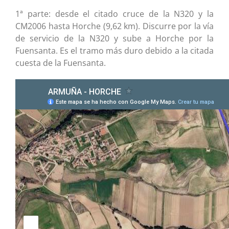
1ª parte: desde el citado cruce de la N320 y la
CM2006 hasta Horche (9,62 km). Discurre por la vía
de servicio de la N320 y sube a Horche por la
Fuensanta. Es el tramo más duro debido a la citada
cuesta de la Fuensanta.