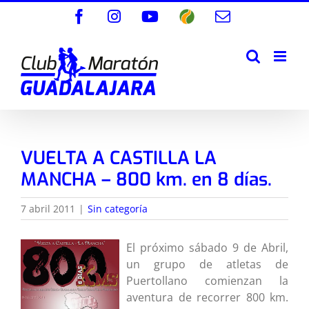
Saltar
Facebook
Instagram
YouTube
Wikiloc
Correo
al
electrónico
contenido
VUELTA A CASTILLA LA
MANCHA – 800 km. en 8 días.
7 abril 2011
|
Sin categoría
El próximo sábado 9 de Abril,
un grupo de atletas de
Puertollano comienzan la
aventura de recorrer 800 km.