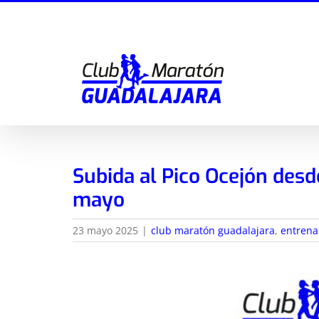
Saltar
al
contenido
Subida al Pico Ocejón desd
mayo
23 mayo 2025
|
club maratón guadalajara
,
entrena
Ver
imagen
más