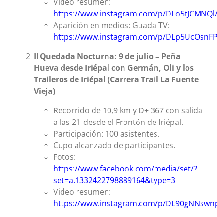
Video resumen:
https://www.instagram.com/p/DLo5tJCMNQl
Aparición en medios: Guada TV:
https://www.instagram.com/p/DLp5UcOsnFP
‌II
Quedada Nocturna: 9 de julio
– Pe
ña
Hueva desde Iri
épal con Germ
án, Oli y los
Traileros de Iri
épal (Carrera Trail La Fuente
Vieja)
Recorrido de 10,9 km y D+ 367 con salida
a las 21 desde el Frontón de Iriépal.
Participación: 100 asistentes.
Cupo alcanzado de participantes.
Fotos:
https://www.facebook.com/media/set/?
set=a.1332422798889164&type=3
Video resumen:
https://www.instagram.com/p/DL90gNNswn