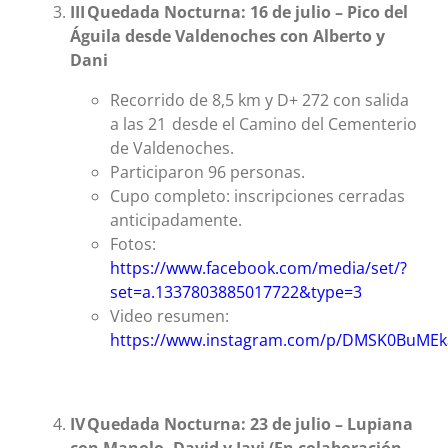
‌III
Quedada Nocturna: 16 de julio
– Pico del
Águila desde Valdenoches con Alberto y
Dani
Recorrido de 8,5 km y D+ 272 con salida
a las 21 desde el Camino del Cementerio
de Valdenoches.
Participaron 96 personas.
Cupo completo: inscripciones cerradas
anticipadamente.
Fotos:
https://www.facebook.com/media/set/?
set=a.1337803885017722&type=3
Video resumen:
https://www.instagram.com/p/DMSK0BuMEk
‌IV
Quedada Nocturna: 23 de julio
– Lupiana