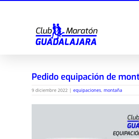
Saltar
al
contenido
Pedido equipación de mon
9 diciembre 2022
|
equipaciones
,
montaña
Ver
imagen
más
grande