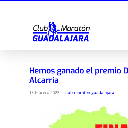
Saltar
al
contenido
Hemos ganado el premio D
Alcarria
15 febrero 2023
|
club maratón guadalajara
Ver
imagen
más