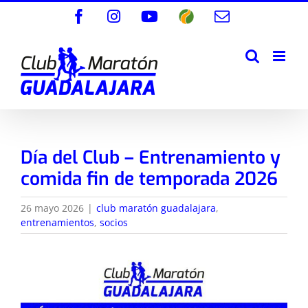
Saltar
Facebook
Instagram
YouTube
Wikiloc
Correo
al
electrónico
contenido
Día del Club – Entrenamiento y
comida fin de temporada 2026
26 mayo 2026
|
club maratón guadalajara
,
entrenamientos
,
socios
Ver
imagen
más