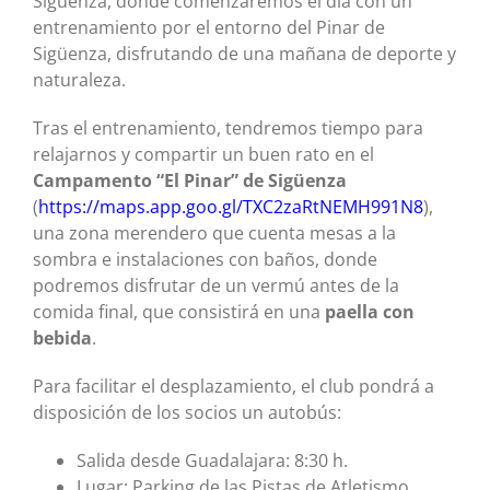
Sigüenza, donde comenzaremos el día con un
entrenamiento por el entorno del Pinar de
Sigüenza, disfrutando de una mañana de deporte y
naturaleza.
Tras el entrenamiento, tendremos tiempo para
relajarnos y compartir un buen rato en el
Campamento “El Pinar” de Sigüenza
(
https://maps.app.goo.gl/TXC2zaRtNEMH991N8
),
una zona merendero que cuenta mesas a la
sombra e instalaciones con baños, donde
podremos disfrutar de un vermú antes de la
comida final, que consistirá en una
paella con
bebida
.
Para facilitar el desplazamiento, el club pondrá a
disposición de los socios un autobús:
Salida desde Guadalajara: 8:30 h.
Lugar: Parking de las Pistas de Atletismo.