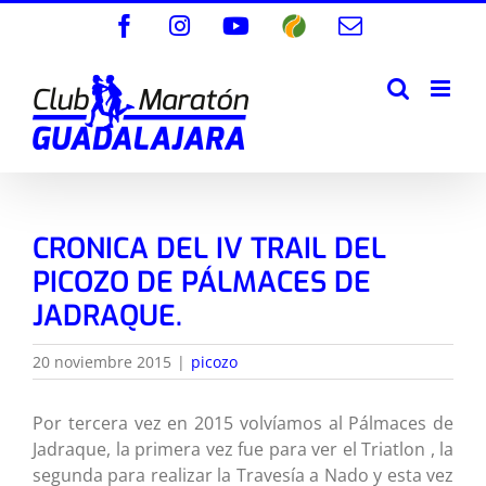
Saltar
Facebook
Instagram
YouTube
Wikiloc
Correo
al
electrónico
contenido
CRONICA DEL IV TRAIL DEL
PICOZO DE PÁLMACES DE
JADRAQUE.
20 noviembre 2015
|
picozo
Por tercera vez en 2015 volvíamos al Pálmaces de
Jadraque, la primera vez fue para ver el Triatlon , la
segunda para realizar la Travesía a Nado y esta vez