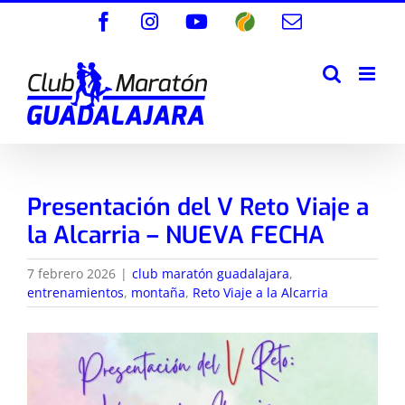
Saltar
Facebook
Instagram
YouTube
Wikiloc
Correo
al
electrónico
contenido
Presentación del V Reto Viaje a
la Alcarria – NUEVA FECHA
7 febrero 2026
|
club maratón guadalajara
,
entrenamientos
,
montaña
,
Reto Viaje a la Alcarria
Ver
imagen
más