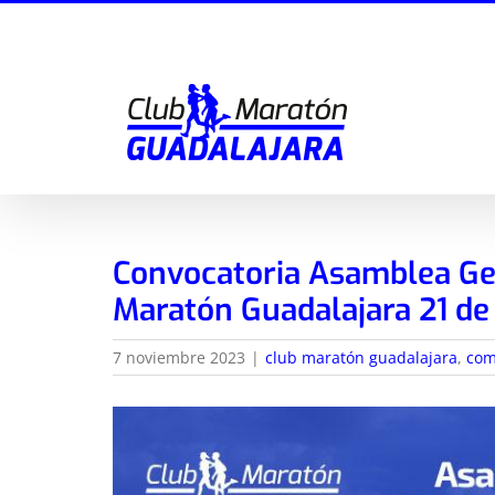
Saltar
al
contenido
Convocatoria Asamblea Gen
Maratón Guadalajara 21 d
7 noviembre 2023
|
club maratón guadalajara
,
com
Ver
imagen
más