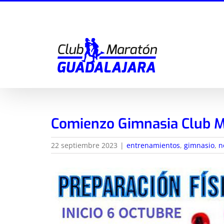
Saltar
al
contenido
Comienzo Gimnasia Club M
22 septiembre 2023
|
entrenamientos
,
gimnasio
,
n
Ver
imagen
más
grande