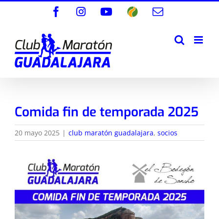
Saltar
Facebook
Instagram
YouTube
Wikiloc
Correo
al
electrónico
contenido
Comida fin de temporada 2025
20 mayo 2025
|
club maratón guadalajara
,
socios
Ver
imagen
más
grande