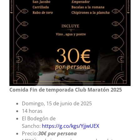
Comida Fin de temporada Club Maratón 2025
Domingo, 15 de junio de 2025
14 horas
El Bodegón de
Sancho:
https://g.co/kgs/YjjwUEX
Precio:
30€ por persona