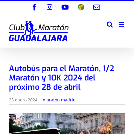
Saltar
Facebook
Instagram
YouTube
Wikiloc
Correo
al
electrónico
contenido
Autobús para el Maratón, 1/2
Maratón y 10K 2024 del
próximo 28 de abril
25 enero 2024
|
maratón madrid
Ver
imagen
más