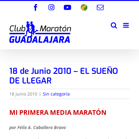
Saltar
Facebook
Instagram
YouTube
Wikiloc
Correo
al
electrónico
contenido
18 de Junio 2010 – EL SUEÑO
DE LLEGAR
18 junio 2010
|
Sin categoría
MI PRIMERA MEDIA MARATÓN
por Félix A. Caballero Bravo