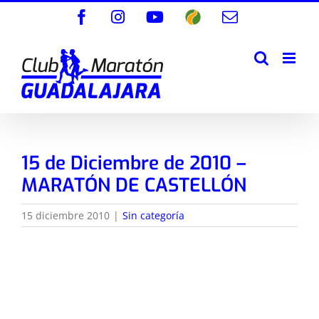
Saltar
Facebook
Instagram
YouTube
Wikiloc
Correo
al
electrónico
contenido
15 de Diciembre de 2010 –
MARATÓN DE CASTELLÓN
15 diciembre 2010
|
Sin categoría