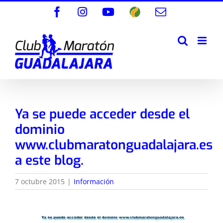
Saltar
Facebook
Instagram
YouTube
Wikiloc
Correo
al
electrónico
contenido
Ya se puede acceder desde el
dominio
www.clubmaratonguadalajara.es
a este blog.
7 octubre 2015
|
Información