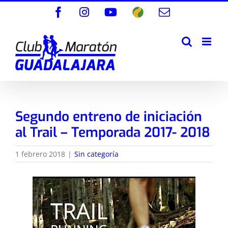
Saltar
Facebook
Instagram
YouTube
Wikiloc
Correo
al
electrónico
contenido
Segundo entreno de iniciación
al Trail – Temporada 2017- 2018
1 febrero 2018
|
Sin categoría