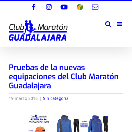
Saltar
Facebook
Instagram
YouTube
Wikiloc
Correo
al
electrónico
contenido
Pruebas de la nuevas
equipaciones del Club Maratón
Guadalajara
19 marzo 2016
|
Sin categoría