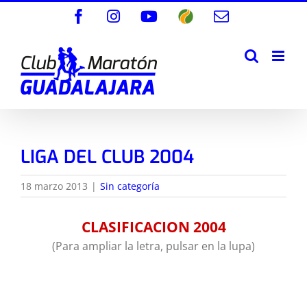
Saltar
Facebook
Instagram
YouTube
Wikiloc
Correo
al
electrónico
contenido
LIGA DEL CLUB 2004
18 marzo 2013
|
Sin categoría
CLASIFICACION 2004
(Para ampliar la letra, pulsar en la lupa)