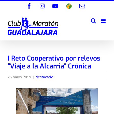
Saltar
Facebook
Instagram
YouTube
Wikiloc
Correo
al
electrónico
contenido
I Reto Cooperativo por relevos
“Viaje a la Alcarria” Crónica
26 mayo 2019
|
destacado