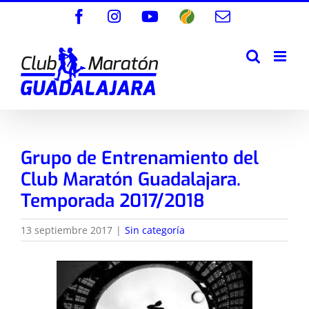
Saltar
Facebook
Instagram
YouTube
Wikiloc
Correo
al
electrónico
contenido
Grupo de Entrenamiento del
Club Maratón Guadalajara.
Temporada 2017/2018
13 septiembre 2017
|
Sin categoría