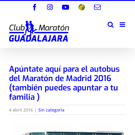
Saltar
Facebook
Instagram
YouTube
Wikiloc
Correo
al
electrónico
contenido
Apúntate aquí para el autobus
del Maratón de Madrid 2016
(también puedes apuntar a tu
familia )
4 abril 2016
|
Sin categoría