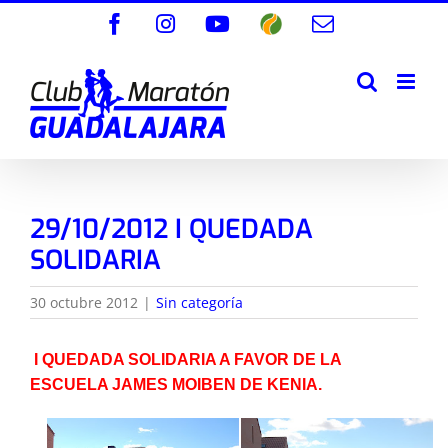
Saltar
Facebook
Instagram
YouTube
Wikiloc
Correo
al
electrónico
contenido
29/10/2012 I QUEDADA
SOLIDARIA
30 octubre 2012
|
Sin categoría
I QUEDADA SOLIDARIA A FAVOR DE LA
ESCUELA JAMES MOIBEN DE KENIA.