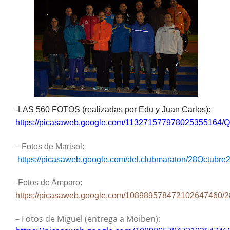
-LAS 560 FOTOS (realizadas por Edu y Juan Carlos):
https://picasaweb.google.com/113271577978025355164/Q
–
Fotos de Marisol:
https://picasaweb.google.com/del.clubmaraton/28Octub
-Fotos de Amparo:
https://picasaweb.google.com/108989578472102647460/
– Fotos de Miguel (entrega a Moiben):