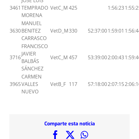
JOSÉ LUIS
3461
TEMPRADO
VetC_M
425
1:56:23
1:55:2
MORENA
MANUEL
3630
BENITEZ
VetD_M
330
52:37:00
1:59:01
1:56:4
CARRASCO
FRANCISCO
JAVIER
3716
VetC_M
457
53:39:00
2:00:43
1:59:4
BALBÁS
SÁNCHEZ
CARMEN
3965
VALLES
VetB_F
117
57:18:00
2:07:15
2:06:1
NUEVO
Comparte esta noticia
Facebook
X
WhatsApp