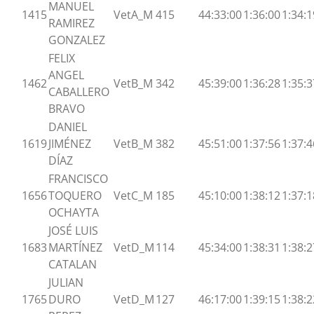
MANUEL
1415
VetA_M
415
44:33:00
1:36:00
1:34:1
RAMIREZ
GONZALEZ
FELIX
ANGEL
1462
VetB_M
342
45:39:00
1:36:28
1:35:3
CABALLERO
BRAVO
DANIEL
1619
JIMÉNEZ
VetB_M
382
45:51:00
1:37:56
1:37:4
DÍAZ
FRANCISCO
1656
TOQUERO
VetC_M
185
45:10:00
1:38:12
1:37:1
OCHAYTA
JOSÉ LUIS
1683
MARTÍNEZ
VetD_M
114
45:34:00
1:38:31
1:38:2
CATALAN
JULIAN
1765
DURO
VetD_M
127
46:17:00
1:39:15
1:38:2