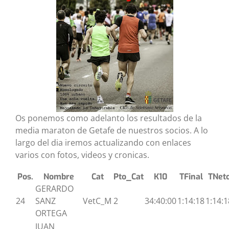
Os ponemos como adelanto los resultados de la
media maraton de Getafe de nuestros socios. A lo
largo del dia iremos actualizando con enlaces
varios con fotos, videos y cronicas.
Pos.
Nombre
Cat
Pto_Cat
K10
TFinal
TNet
GERARDO
24
SANZ
VetC_M
2
34:40:00
1:14:18
1:14:1
ORTEGA
JUAN