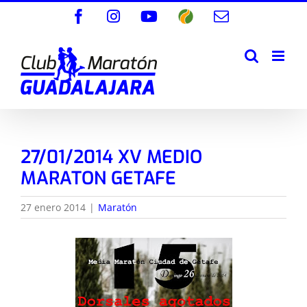
Saltar
Facebook
Instagram
YouTube
Wikiloc
Correo
al
electrónico
contenido
27/01/2014 XV MEDIO
MARATON GETAFE
27 enero 2014
|
Maratón