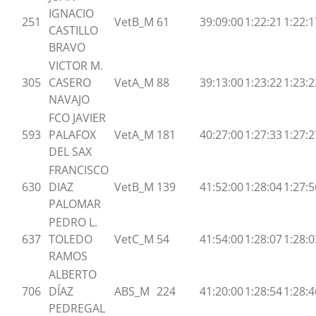
IGNACIO
251
VetB_M
61
39:09:00
1:22:21
1:22:1
CASTILLO
BRAVO
VICTOR M.
305
CASERO
VetA_M
88
39:13:00
1:23:22
1:23:2
NAVAJO
FCO JAVIER
593
PALAFOX
VetA_M
181
40:27:00
1:27:33
1:27:2
DEL SAX
FRANCISCO
630
DIAZ
VetB_M
139
41:52:00
1:28:04
1:27:5
PALOMAR
PEDRO L.
637
TOLEDO
VetC_M
54
41:54:00
1:28:07
1:28:0
RAMOS
ALBERTO
706
DÍAZ
ABS_M
224
41:20:00
1:28:54
1:28:4
PEDREGAL