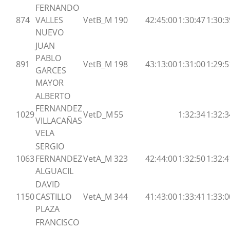
FERNANDO
874
VALLES
VetB_M
190
42:45:00
1:30:47
1:30:3
NUEVO
JUAN
PABLO
891
VetB_M
198
43:13:00
1:31:00
1:29:5
GARCES
MAYOR
ALBERTO
FERNANDEZ
1029
VetD_M
55
1:32:34
1:32:3
VILLACAÑAS
VELA
SERGIO
1063
FERNANDEZ
VetA_M
323
42:44:00
1:32:50
1:32:4
ALGUACIL
DAVID
1150
CASTILLO
VetA_M
344
41:43:00
1:33:41
1:33:0
PLAZA
FRANCISCO