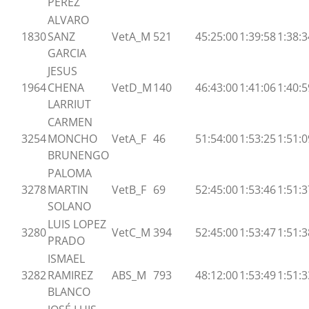
PEREZ
ALVARO
1830
SANZ
VetA_M
521
45:25:00
1:39:58
1:38:3
GARCIA
JESUS
1964
CHENA
VetD_M
140
46:43:00
1:41:06
1:40:5
LARRIUT
CARMEN
3254
MONCHO
VetA_F
46
51:54:00
1:53:25
1:51:0
BRUNENGO
PALOMA
3278
MARTIN
VetB_F
69
52:45:00
1:53:46
1:51:3
SOLANO
LUIS LOPEZ
3280
VetC_M
394
52:45:00
1:53:47
1:51:3
PRADO
ISMAEL
3282
RAMIREZ
ABS_M
793
48:12:00
1:53:49
1:51:3
BLANCO