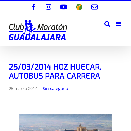
Saltar
Facebook
Instagram
YouTube
Wikiloc
Correo
al
electrónico
contenido
25/03/2014 HOZ HUECAR.
AUTOBUS PARA CARRERA
25 marzo 2014
|
Sin categoría