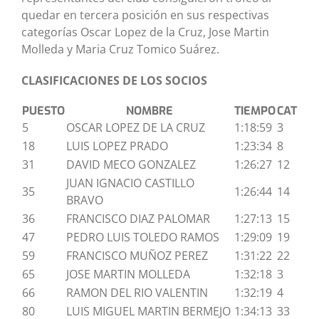
quedar en tercera posición en sus respectivas
categorías Oscar Lopez de la Cruz, Jose Martin
Molleda y Maria Cruz Tomico Suárez.
CLASIFICACIONES DE LOS SOCIOS
PUESTO
NOMBRE
TIEMPO
CAT
5
OSCAR LOPEZ DE LA CRUZ
1:18:59
3
18
LUIS LOPEZ PRADO
1:23:34
8
31
DAVID MECO GONZALEZ
1:26:27
12
JUAN IGNACIO CASTILLO
35
1:26:44
14
BRAVO
36
FRANCISCO DIAZ PALOMAR
1:27:13
15
47
PEDRO LUIS TOLEDO RAMOS
1:29:09
19
59
FRANCISCO MUÑOZ PEREZ
1:31:22
22
65
JOSE MARTIN MOLLEDA
1:32:18
3
66
RAMON DEL RIO VALENTIN
1:32:19
4
80
LUIS MIGUEL MARTIN BERMEJO
1:34:13
33