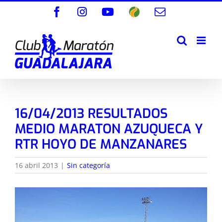
Saltar
Facebook
Instagram
YouTube
Wikiloc
Correo
al
electrónico
contenido
16/04/2013 RESULTADOS
MEDIO MARATON AZUQUECA Y
RTR HOYO DE MANZANARES
16 abril 2013
|
Sin categoría