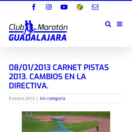
Saltar
Facebook
Instagram
YouTube
Wikiloc
Correo
al
electrónico
contenido
08/01/2013 CARNET PISTAS
2013. CAMBIOS EN LA
DIRECTIVA.
8 enero 2013
|
Sin categoría