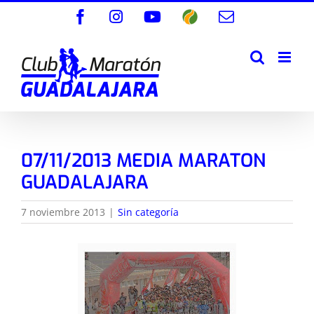
Saltar
Facebook
Instagram
YouTube
Wikiloc
Correo
al
electrónico
contenido
07/11/2013 MEDIA MARATON
GUADALAJARA
7 noviembre 2013
|
Sin categoría